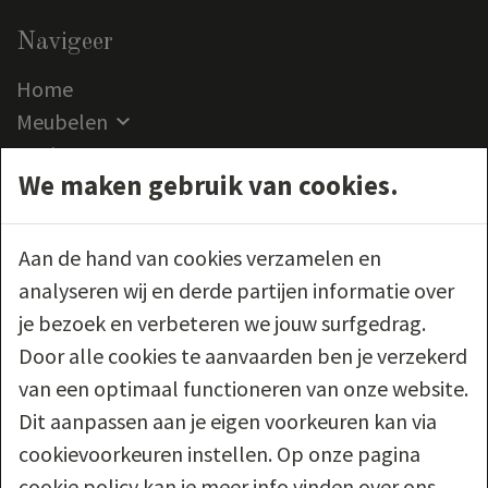
Navigeer
Home
Meubelen
Outlet
We maken gebruik van cookies.
Klantenservice
Contact
Aan de hand van cookies verzamelen en
Volg ons
analyseren wij en derde partijen informatie over
je bezoek en verbeteren we jouw surfgedrag.
Door alle cookies te aanvaarden ben je verzekerd
van een optimaal functioneren van onze website.
Wettelijk
Dit aanpassen aan je eigen voorkeuren kan via
cookievoorkeuren instellen. Op onze pagina
Algemene verkoopsvoorwaarden
cookie policy kan je meer info vinden over ons