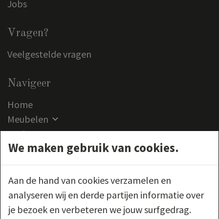
Jobs
Vragen?
Veelgestelde vragen
Navigeer
Home
Meubelen
Outlet
We maken gebruik van cookies.
Klantenservice
Contact
Aan de hand van cookies verzamelen en
Volg ons
analyseren wij en derde partijen informatie over
je bezoek en verbeteren we jouw surfgedrag.