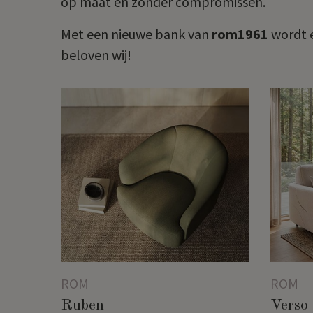
op maat en zonder compromissen.
Met een nieuwe bank van
rom1961
wordt e
beloven wij!
ROM
ROM
Ruben
Verso