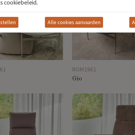
s cookiebeleid.
stellen
A
61
ROM1961
Gio