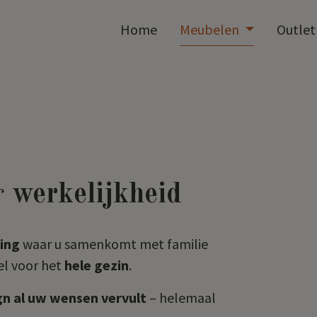
Home
Meubelen
Outle
r
werkelijkheid
ing
waar u samenkomt met familie
tel voor het
hele gezin
.
gn al uw wensen vervult
– helemaal