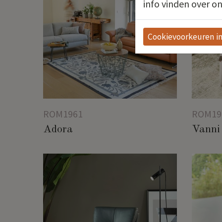
info vinden over on
Cookievoorkeuren in
ROM1961
ROM19
Adora
Vanni