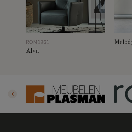
ROM1961
Melod
Alva