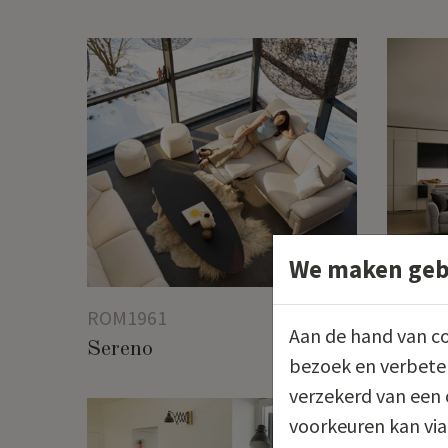
We maken gebr
ROM1961
ROM19
Aan de hand van co
Sereno
Tamo
bezoek en verbeter
verzekerd van een 
voorkeuren kan via