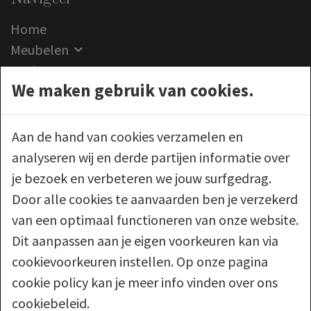
Home
Meubelen
Outlet
We maken gebruik van cookies.
Klantenservice
Contact
Aan de hand van cookies verzamelen en
Volg ons
analyseren wij en derde partijen informatie over
je bezoek en verbeteren we jouw surfgedrag.
Door alle cookies te aanvaarden ben je verzekerd
van een optimaal functioneren van onze website.
Wettelijk
Dit aanpassen aan je eigen voorkeuren kan via
cookievoorkeuren instellen. Op onze pagina
Algemene verkoopsvoorwaarden
cookie policy kan je meer info vinden over ons
Privacy voorwaarden
cookiebeleid.
Cookie policy