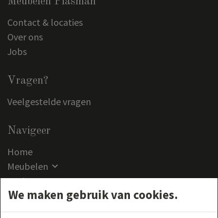
Meubelen Plasman
Contact & locaties
Over ons
Jobs
Vragen?
Veelgestelde vragen
Navigeer
Home
Meubelen
Outlet
We maken gebruik van cookies.
Klantenservice
Contact