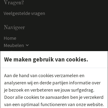
Vragen?
Veelgestelde vragen
Navigeer
Home
Meubelen
Outlet
We maken gebruik van cookies.
Klantenservice
Contact
Aan de hand van cookies verzamelen en
Volg ons
analyseren wij en derde partijen informatie over
je bezoek en verbeteren we jouw surfgedrag.
Door alle cookies te aanvaarden ben je verzekerd
van een optimaal functioneren van onze website.