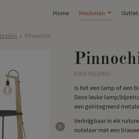
Home
Meubelen
Outle
ttafels
Pinnochio
Pinnoch
EGOITALIANO
Is het een lamp of een bi
Deze leuke lamp/bijzett
een geïntegreerd metale
Verkrijgbaar in eik natu
notelaar met een blauw