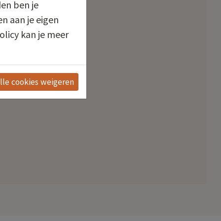
en ben je
n aan je eigen
olicy kan je meer
lle cookies weigeren