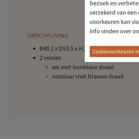
bezoek en verbeter
verzekerd van een 
voorkeuren kan via
info vinden over on
OMSCHRIJVING
B40.1 x D55.5 x H110.4 CM
Cookievoorkeuren in
2 versies
eik met bordeaux draad
notelaar met blauwe draad