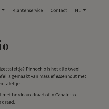
t
Klantenservice
Contact
NL
io
jzettafeltje? Pinnochio is het alle twee!
afel is gemaakt van massief essenhout met
n tafeltje.
rel met bordeaux draad of in Canaletto
e draad.