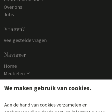
Over ons
Jobs
Vragen?
Veelgestelde vragen
Navigeer
Home
Meubelen
Outlet
We maken gebruik van cookies.
Klantenservice
Contact
Aan de hand van cookies verzamelen en
Volg ons