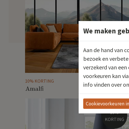
We maken gebr
Aan de hand van co
bezoek en verbeter
verzekerd van een 
voorkeuren kan via
10% KORTING
info vinden over on
Amalfi
Cookievoorkeuren in
10%
KORTING