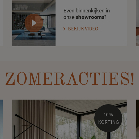
Even binnenkijken in
onze
showrooms
?
BEKIJK VIDEO
ZOMERACTIES!
10%
KORTING