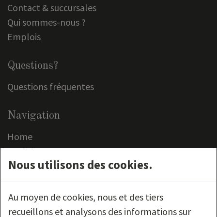
Contact & succursales
Qui sommes-nous ?
Emplois
Questions?
Questions fréquentes
Navigation
Home
Meubles
Nous utilisons des cookies.
Outlet
Service clientèle
Contact
Au moyen de cookies, nous et des tiers
recueillons et analysons des informations sur