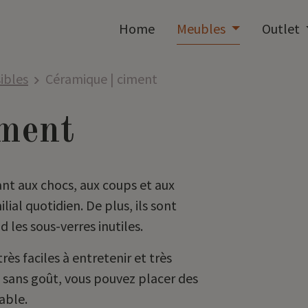
Home
Meubles
Outlet
sibles
Céramique | ciment
iment
ant aux chocs, aux coups et aux
lial quotidien. De plus, ils sont
nd les sous-verres inutiles.
rès faciles à entretenir et très
 sans goût, vous pouvez placer des
table.