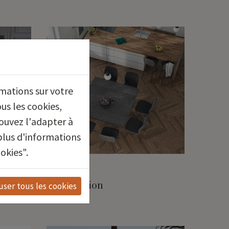
rmations sur votre
us les cookies,
ouvez l'adapter à
plus d'informations
okies".
AKANTE
Fascination
user tous les cookies