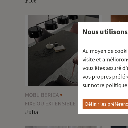
Plec
Nous utilisons
Au moyen de cookies
visite et amélioro
vous êtes assuré d
vos propres préfér
sur notre politique
MOBLIBERICA
MOBLI
FIXE OU EXTENSIBLE
FIXE O
Définir les préféren
Julia
Arest