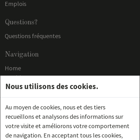
Emplois
Questions?
Questions fréquentes
Navigation
Home
Meubles
Nous utilisons des cookies.
Outlet
Service clientèle
Contact
Au moyen de cookies, nous et des tiers
recueillons et analysons des informations sur
Nous suivre
votre visite et améliorons votre comportement
de navigation. En acceptant tous les cookies,