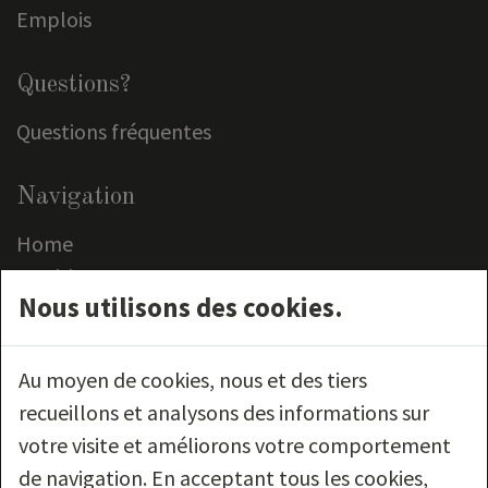
Emplois
Questions?
Questions fréquentes
Navigation
Home
Meubles
Nous utilisons des cookies.
Outlet
Service clientèle
Contact
Au moyen de cookies, nous et des tiers
recueillons et analysons des informations sur
Nous suivre
votre visite et améliorons votre comportement
de navigation. En acceptant tous les cookies,